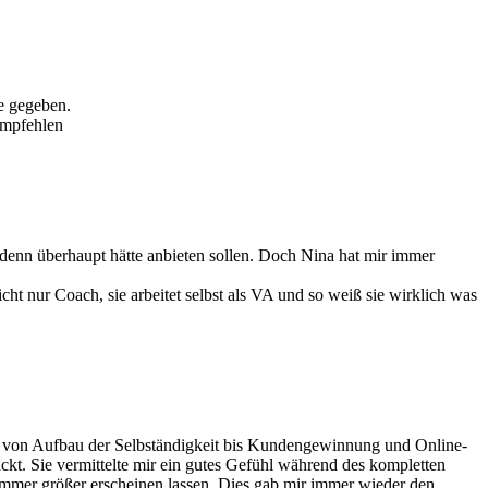
.
se gegeben.
empfehlen
H denn überhaupt hätte anbieten sollen. Doch Nina hat mir immer
ht nur Coach, sie arbeitet selbst als VA und so weiß sie wirklich was
men von Aufbau der Selbständigkeit bis Kundengewinnung und Online-
ckt. Sie vermittelte mir ein gutes Gefühl während des kompletten
 immer größer erscheinen lassen. Dies gab mir immer wieder den