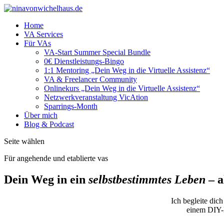
Home
VA Services
Für VAs
VA-Start Summer Special Bundle
0€ Dienstleistungs-Bingo
1:1 Mentoring „Dein Weg in die Virtuelle Assistenz“
VA & Freelancer Community
Onlinekurs „Dein Weg in die Virtuelle Assistenz“
Netzwerkveranstaltung VicAtion
Sparrings-Month
Über mich
Blog & Podcast
Seite wählen
Für angehende und etablierte vas
Dein Weg in ein
selbstbestimmtes Leben
– a
Ich begleite dic
einem DIY-