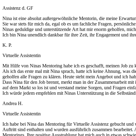
Assistenz d. GF
Nina ist eine absolut außergewöhnliche Mentorin, die meine Erwartung
Sie war stets für mich da, egal ob es um fachliche Fragen, persönli
Ninas geduldige und unterstützende Art hat mir enorm geholfen, mich
Ich bin Nina unendlich dankbar für ihre Zeit, ihr Engagement und ih
K. P.
Virtuelle Assistentin
Mit Hilfe von Ninas Mentoring habe ich es geschafft, meinen Job zu 
Als ich das erste mal mit Nina sprach, hatte ich keine Ahnung, was di
geholfen alle Fragen zu klären. Heute steht mein Angebot und ich ha
Dass Nina für den Job brennt, merkt man in der Zusammenarbeit mit ihr
auf dem Markt so los ist und verstand meine Sorgen, und Fragen einf
Ich würde jedem empfehlen mit Ninas Unterstützung in die Selbständig
Andrea H.
Virtuelle Assistentin
Ich habe bei Nina das Mentoring für Virtuelle Assistenz gebucht und
Auftritt sind enthalten und wurden ausführlich zusammen bearbeitet.
Mentorings. Ihre positive Ausstrahlung hat mich auch in etwas schwie