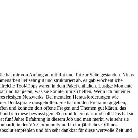
Sie hat mir von Anfang an mit Rat und Tat zur Seite gestanden. Ninas
narbeit lief sehr gut und strukturiert ab, es gab wöchentliche
lfreiche Tool-Tipps waren in dem Paket enthalten. Lustige Momente
r und hat getan, was sie konnte, um zu helfen. Wenn ich mit einer
ihres riesigen Netzwerks. Bei mentalen Herausforderungen wie
iner Denkspirale rausgeholfen. Sie hat mir den Freiraum gegeben,
ffen und konnten dort offene Fragen und Themen gut klären, das
 und ich diese bewusst genießen und feiern darf und soll! Das hat sie
 hat fünf Jahre Erfahrung in diesem Job und man merkt, wie sehr sie
eonhardt, in der VA-Community und in ihr jährliches Offline-
absolut empfehlen und bin sehr dankbar für diese wertvolle Zeit und