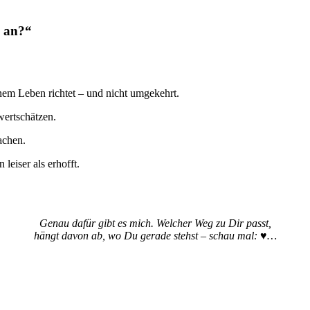
h an?“
nem Leben richtet – und nicht umgekehrt.
wertschätzen.
achen.
leiser als erhofft.
Genau dafür gibt es mich. Welcher Weg zu Dir passt,
hängt davon ab, wo Du gerade stehst – schau mal: ♥️…