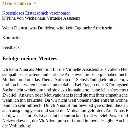
Mehr erfahren ->
Kostenloses Erstgespräch vereinbaren
Wenn Du tust, was Du liebst, wird kein Tag mehr Arbeit sein.
Konfuzius
Feedback
Erfolge meiner Mentees
Ich kann Nina als Mentorin für die Virtuelle Assistenz aus vollem He
sympathische, offene und ehrliche Art sowie ihre Energie haben mich 
Module rund um das Thema Aufbau der Selbstständigkeit mit allem, 
und Lacher waren bei uns immer dabei. Bei Fragen oder Klärungsbedar
Sache nicht weiterkam und sie dazu kontaktierte, hatte ich spätesten
Zweifel, Ängsten oder Motivationstiefs fand sie mit ihrer empathisch
wenn ich ihn brauchte. Da wir nicht weit voneinander entfernt wohn
fand ich sehr hilfreich. Durch Nina ist mir bewusst geworden, dass a
auch ausgiebig getan und somit die Motivation gefördert. Auf Ninas Ex
liebt, was sie tut. Es ist absolut beeindruckend, mit wieviel Power u
Netzwerkevent, der VicAtion, präsent ist und immer alles gibt. Auch 
die Verbindung!