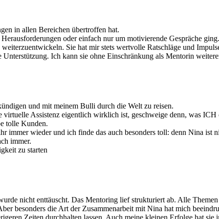
en in allen Bereichen übertroffen hat.
che Herausforderungen oder einfach nur um motivierende Gespräche ging
 weiterzuentwickeln. Sie hat mir stets wertvolle Ratschläge und Impul
re Unterstützung. Ich kann sie ohne Einschränkung als Mentorin weiter
kündigen und mit meinem Bulli durch die Welt zu reisen.
e virtuelle Assistenz eigentlich wirklich ist, geschweige denn, was IC
be tolle Kunden.
 immer wieder und ich finde das auch besonders toll: denn Nina ist nic
ach immer.
keit zu starten
 wurde nicht enttäuscht. Das Mentoring lief strukturiert ab. Alle The
 Aber besonders die Art der Zusammenarbeit mit Nina hat mich beeindru
rigeren Zeiten durchhalten lassen. Auch meine kleinen Erfolge hat sie