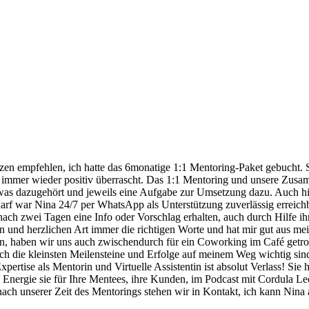
rzen empfehlen, ich hatte das 6monatige 1:1 Mentoring-Paket gebucht. 
immer wieder positiv überrascht. Das 1:1 Mentoring und unsere Zusamme
was dazugehört und jeweils eine Aufgabe zur Umsetzung dazu. Auch hi
f war Nina 24/7 per WhatsApp als Unterstützung zuverlässig erreichba
s nach zwei Tagen eine Info oder Vorschlag erhalten, auch durch Hilfe 
en und herzlichen Art immer die richtigen Worte und hat mir gut aus me
en, haben wir uns auch zwischendurch für ein Coworking im Café getro
uch die kleinsten Meilensteine und Erfolge auf meinem Weg wichtig sind
pertise als Mentorin und Virtuelle Assistentin ist absolut Verlass! Sie
nd Energie sie für Ihre Mentees, ihre Kunden, im Podcast mit Cordula L
nach unserer Zeit des Mentorings stehen wir in Kontakt, ich kann Nina 