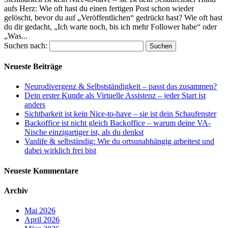
aufs Herz: Wie oft hast du einen fertigen Post schon wieder
gelöscht, bevor du auf „Veröffentlichen“ gedrückt hast? Wie oft hast
du dir gedacht, „Ich warte noch, bis ich mehr Follower habe“ oder
„Was...
Suchen nach:
Neueste Beiträge
Neurodivergenz & Selbstständigkeit – passt das zusammen?
Dein erster Kunde als Virtuelle Assistenz – jeder Start ist
anders
Sichtbarkeit ist kein Nice-to-have – sie ist dein Schaufenster
Backoffice ist nicht gleich Backoffice – warum deine VA-
Nische einzigartiger ist, als du denkst
Vanlife & selbständig: Wie du ortsunabhängig arbeitest und
dabei wirklich frei bist
Neueste Kommentare
Archiv
Mai 2026
April 2026