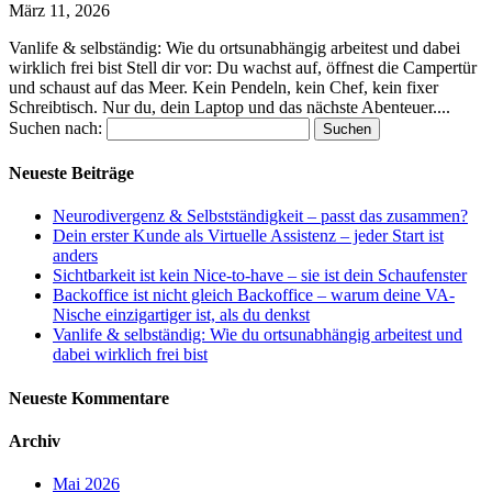
März 11, 2026
Vanlife & selbständig: Wie du ortsunabhängig arbeitest und dabei
wirklich frei bist Stell dir vor: Du wachst auf, öffnest die Campertür
und schaust auf das Meer. Kein Pendeln, kein Chef, kein fixer
Schreibtisch. Nur du, dein Laptop und das nächste Abenteuer....
Suchen nach:
Neueste Beiträge
Neurodivergenz & Selbstständigkeit – passt das zusammen?
Dein erster Kunde als Virtuelle Assistenz – jeder Start ist
anders
Sichtbarkeit ist kein Nice-to-have – sie ist dein Schaufenster
Backoffice ist nicht gleich Backoffice – warum deine VA-
Nische einzigartiger ist, als du denkst
Vanlife & selbständig: Wie du ortsunabhängig arbeitest und
dabei wirklich frei bist
Neueste Kommentare
Archiv
Mai 2026