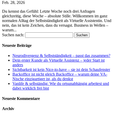
Feb. 28, 2026
Du kennst das Gefühl: Letzte Woche noch drei Anfragen
gleichzeitig, diese Woche – absolute Stille. Willkommen im ganz
normalen Alltag der Selbstständigkeit als Virtuelle Assistentin. Und
nein, das ist kein Zeichen, dass du versagst. Business in Wellen –
warum...
Suchen nach:
Neueste Beiträge
Neurodivergenz & Selbstständigkeit – passt das zusammen?
Dein erster Kunde als Virtuelle Assistenz – jeder Start ist
anders
Sichtbarkeit ist kein Nice-to-have – sie ist dein Schaufenster
Backoffice ist nicht gleich Backoffice – warum deine VA-
Nische einzigartiger ist, als du denkst
Vanlife & selbständig: Wie du ortsunabhängig arbeitest und
dabei wirklich frei bist
Neueste Kommentare
Archiv