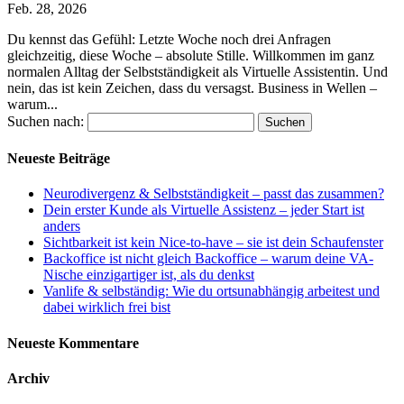
Feb. 28, 2026
Du kennst das Gefühl: Letzte Woche noch drei Anfragen
gleichzeitig, diese Woche – absolute Stille. Willkommen im ganz
normalen Alltag der Selbstständigkeit als Virtuelle Assistentin. Und
nein, das ist kein Zeichen, dass du versagst. Business in Wellen –
warum...
Suchen nach:
Neueste Beiträge
Neurodivergenz & Selbstständigkeit – passt das zusammen?
Dein erster Kunde als Virtuelle Assistenz – jeder Start ist
anders
Sichtbarkeit ist kein Nice-to-have – sie ist dein Schaufenster
Backoffice ist nicht gleich Backoffice – warum deine VA-
Nische einzigartiger ist, als du denkst
Vanlife & selbständig: Wie du ortsunabhängig arbeitest und
dabei wirklich frei bist
Neueste Kommentare
Archiv