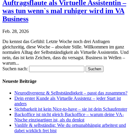
Auftragsflaute als Virtuelle Assistentin –
was tun wenn`s mal ruhiger wird im VA
Business
Feb. 28, 2026
Du kennst das Gefühl: Letzte Woche noch drei Anfragen
gleichzeitig, diese Woche – absolute Stille. Willkommen im ganz
normalen Alltag der Selbstständigkeit als Virtuelle Assistentin. Und
nein, das ist kein Zeichen, dass du versagst. Business in Wellen –
warum...
Suchen nach:
Neueste Beiträge
Neurodivergenz & Selbstständigkeit – passt das zusammen?
Dein erster Kunde als Virtuelle Assistenz – jeder Start ist
anders
Sichtbarkeit ist kein Nice-to-have – sie ist dein Schaufenster
Backoffice ist nicht gleich Backoffice – warum deine VA-
Nische einzigartiger ist, als du denkst
Vanlife & selbständig: Wie du ortsunabhängig arbeitest und
dabei wirklich frei bist